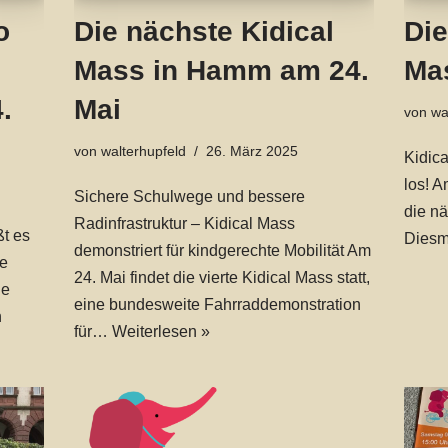
o
Die nächste Kidical
Die
Mass in Hamm am 24.
Ma
.
Mai
von
wa
von
walterhupfeld
26. März 2025
Kidica
los! A
Sichere Schulwege und bessere
die n
Radinfrastruktur – Kidical Mass
t es
Diesm
demonstriert für kindgerechte Mobilität Am
re
24. Mai findet die vierte Kidical Mass statt,
le
eine bundesweite Fahrraddemonstration
n
für…
Weiterlesen »