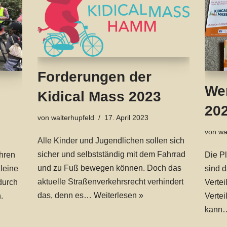
Forderungen der
We
Kidical Mass 2023
202
von
walterhupfeld
17. April 2023
von
wa
Alle Kinder und Jugendlichen sollen sich
sicher und selbstständig mit dem Fahrrad
uhren
Die Pl
und zu Fuß bewegen können. Doch das
leine
sind d
aktuelle Straßenverkehrsrecht verhindert
durch
Vertei
das, denn es…
Weiterlesen »
.
Vertei
kan