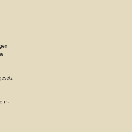
ngen
ne
gesetz
en »